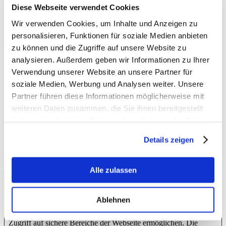
Sie können Ihre Einwilligung jederzeit von der Cookie-Erklärung
Diese Webseite verwendet Cookies
auf unserer Website ändern oder widerrufen.
Wir verwenden Cookies, um Inhalte und Anzeigen zu
Erfahren Sie in unserer Datenschutzrichtlinie mehr darüber, wer wir
personalisieren, Funktionen für soziale Medien anbieten
sind, wie Sie uns kontaktieren können und wie wir
zu können und die Zugriffe auf unsere Website zu
personenbezogene Daten verarbeiten.
analysieren. Außerdem geben wir Informationen zu Ihrer
Bitte geben Sie Ihre Einwilligungs-ID und das Datum an, wenn Sie
Verwendung unserer Website an unsere Partner für
uns bezüglich Ihrer Einwilligung kontaktieren.
soziale Medien, Werbung und Analysen weiter. Unsere
Ihre Einwilligung trifft auf die folgenden Domains zu: biohof-
Partner führen diese Informationen möglicherweise mit
hartung.de
weiteren Daten zusammen, die Sie ihnen bereitgestellt
haben oder die sie im Rahmen Ihrer Nutzung der Dienste
Ihr aktueller Zustand: Ablehnen.
Einwilligung ändern
gesammelt haben.
Details zeigen
Die Cookie-Erklärung wurde das letzte Mal am 26/07/2023 von
Cookiebot
aktualisiert:
Alle zulassen
Notwendig (2)
Ablehnen
Notwendige Cookies helfen dabei, eine Webseite nutzbar zu
machen, indem sie Grundfunktionen wie Seitennavigation und
Zugriff auf sichere Bereiche der Webseite ermöglichen. Die