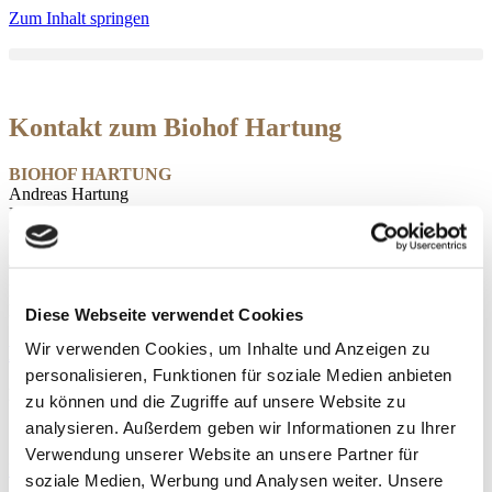
Zum Inhalt springen
Kontakt zum Biohof Hartung
BIOHOF HARTUNG
Andreas Hartung
Feuerthaler Straße 47
97762 Hammelburg-Feuerthal
T: 09732 79782
H: 0176 42096546
M:
info@biohof-hartung.de
Diese Webseite verwendet Cookies
Wir verwenden Cookies, um Inhalte und Anzeigen zu
Rotenplanung mit Google Maps
personalisieren, Funktionen für soziale Medien anbieten
Plane hier direkt deine Route zum Biohof Hartung.
zu können und die Zugriffe auf unsere Website zu
analysieren. Außerdem geben wir Informationen zu Ihrer
Folge uns auf Instagram!
Verwendung unserer Website an unsere Partner für
Instagram
soziale Medien, Werbung und Analysen weiter. Unsere