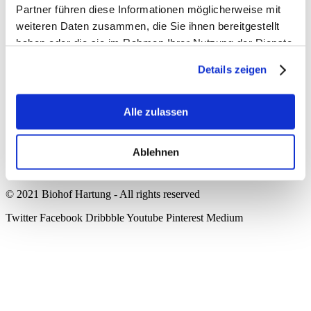
Partner führen diese Informationen möglicherweise mit
weiteren Daten zusammen, die Sie ihnen bereitgestellt
Biohof Hartung
haben oder die sie im Rahmen Ihrer Nutzung der Dienste
Feuerthaler Str. 47
gesammelt haben.
97762 Hammelburg-Feuerthal
Details zeigen
09732 79782
0176 42096546
info@biohof-hartung.de
Instagram
Alle zulassen
Kontakt
Impressum
Ablehnen
Datenschutz
Cookie Einstellungen
© 2021 Biohof Hartung - All rights reserved
Twitter
Facebook
Dribbble
Youtube
Pinterest
Medium